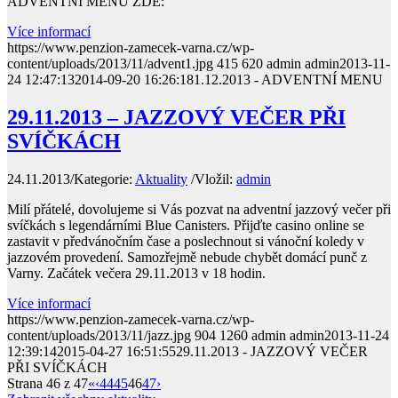
ADVENTNÍ MENU ZDE:
Více informací
https://www.penzion-zamecek-varna.cz/wp-
content/uploads/2013/11/advent1.jpg
415
620
admin
admin
2013-11-
24 12:47:13
2014-09-20 16:26:18
1.12.2013 - ADVENTNÍ MENU
29.11.2013 – JAZZOVÝ VEČER PŘI
SVÍČKÁCH
24.11.2013
/
Kategorie:
Aktuality
/
Vložil:
admin
Milí přátelé, dovolujeme si Vás pozvat na adventní jazzový večer při
svíčkách s legendárními Blue Canisters. Přijďte casino online se
zastavit v předvánočním čase a poslechnout si vánoční koledy v
jazzovém provedení. Samozřejmě nebude chybět domácí punč z
Varny. Začátek večera 29.11.2013 v 18 hodin.
Více informací
https://www.penzion-zamecek-varna.cz/wp-
content/uploads/2013/11/jazz.jpg
904
1260
admin
admin
2013-11-24
12:39:14
2015-04-27 16:51:55
29.11.2013 - JAZZOVÝ VEČER
PŘI SVÍČKÁCH
Strana 46 z 47
«
‹
44
45
46
47
›