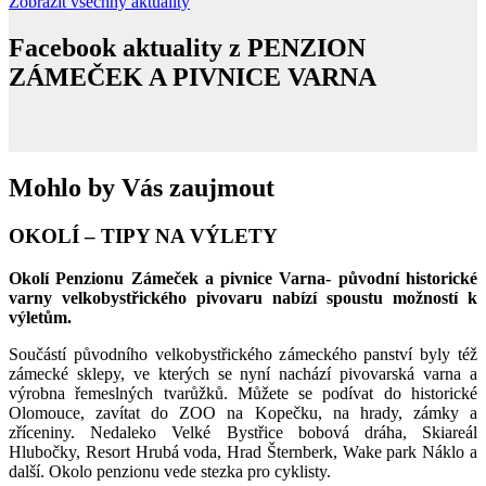
Zobrazit všechny aktuality
Facebook aktuality z
PENZION
ZÁMEČEK A PIVNICE VARNA
Mohlo by Vás
zaujmout
OKOLÍ – TIPY NA VÝLETY
Okolí Penzionu Zámeček a pivnice Varna- původní historické
varny velkobystřického pivovaru nabízí spoustu možností k
výletům.
Součástí původního velkobystřického zámeckého panství byly též
zámecké sklepy, ve kterých se nyní nachází pivovarská varna a
výrobna řemeslných tvarůžků. Můžete se podívat do historické
Olomouce, zavítat do ZOO na Kopečku, na hrady, zámky a
zříceniny. Nedaleko Velké Bystřice bobová dráha, Skiareál
Hlubočky, Resort Hrubá voda, Hrad Šternberk, Wake park Náklo a
další. Okolo penzionu vede stezka pro cyklisty.