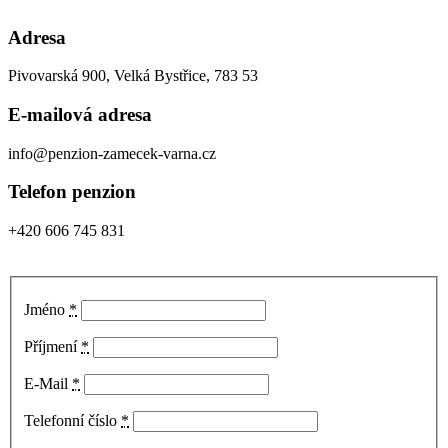
Adresa
Pivovarská 900, Velká Bystřice, 783 53
E-mailová adresa
info@penzion-zamecek-varna.cz
Telefon penzion
+420 606 745 831
Jméno
*
Příjmení
*
E-Mail
*
Telefonní číslo
*