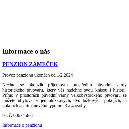
Informace
o nás
PENZION ZÁMEČEK
Provoz penzionu ukončen od 1/2 2024
Nechte se okouzlit příjemným prostředím původní varny
historického pivovaru, který vás nadchne svou krásou i historií.
Přímo v prostorách původní varny velkobystřického pivovaru se
můžete ubytovat v jednolůžkových, dvoulůžkových pokojích, či
pokojích apartmánového typu pro 3 a 4 osoby.
tel. č. 606745831
Informace o penzionu