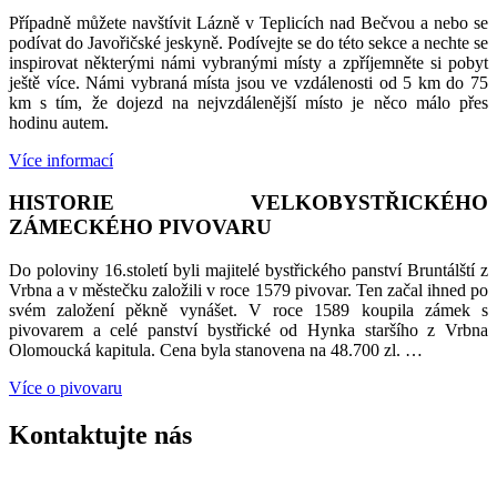
Případně můžete navštívit Lázně v Teplicích nad Bečvou a nebo se
podívat do Javořičské jeskyně. Podívejte se do této sekce a nechte se
inspirovat některými námi vybranými místy a zpříjemněte si pobyt
ještě více. Námi vybraná místa jsou ve vzdálenosti od 5 km do 75
km s tím, že dojezd na nejvzdálenější místo je něco málo přes
hodinu autem.
Více informací
HISTORIE VELKOBYSTŘICKÉHO
ZÁMECKÉHO PIVOVARU
Do poloviny 16.století byli majitelé bystřického panství Bruntálští z
Vrbna a v městečku založili v roce 1579 pivovar. Ten začal ihned po
svém založení pěkně vynášet. V roce 1589 koupila zámek s
pivovarem a celé panství bystřické od Hynka staršího z Vrbna
Olomoucká kapitula. Cena byla stanovena na 48.700 zl. …
Více o pivovaru
Kontaktujte nás