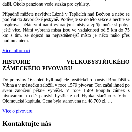
další. Okolo penzionu vede stezka pro cyklisty.
Případně můžete navštívit Lázně v Teplicích nad Bečvou a nebo se
podívat do Javořičské jeskyně. Podívejte se do této sekce a nechte se
inspirovat některými námi vybranými místy a zpříjemněte si pobyt
ještě více. Námi vybraná místa jsou ve vzdálenosti od 5 km do 75
km s tím, že dojezd na nejvzdálenější místo je něco málo přes
hodinu autem.
Více informací
HISTORIE VELKOBYSTŘICKÉHO
ZÁMECKÉHO PIVOVARU
Do poloviny 16.století byli majitelé bystřického panství Bruntálští z
Vrbna a v městečku založili v roce 1579 pivovar. Ten začal ihned po
svém založení pěkně vynášet. V roce 1589 koupila zámek s
pivovarem a celé panství bystřické od Hynka staršího z Vrbna
Olomoucká kapitula. Cena byla stanovena na 48.700 zl. …
Více o pivovaru
Kontaktujte nás