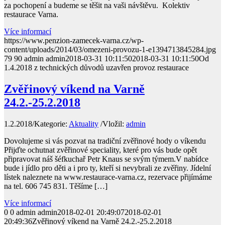
za pochopení a budeme se těšit na vaši návštěvu. Kolektiv
restaurace Varna.
Více informací
https://www.penzion-zamecek-varna.cz/wp-
content/uploads/2014/03/omezeni-provozu-1-e1394713845284.jpg
79
90
admin
admin
2018-03-31 10:11:50
2018-03-31 10:11:50
Od
1.4.2018 z technických důvodů uzavřen provoz restaurace
Zvěřinový víkend na Varně
24.2.-25.2.2018
1.2.2018
/
Kategorie:
Aktuality
/
Vložil:
admin
Dovolujeme si vás pozvat na tradiční zvěřinové hody o víkendu
Přijďte ochutnat zvěřinové speciality, které pro vás bude opět
připravovat náš šéfkuchař Petr Knaus se svým týmem.V nabídce
bude i jídlo pro děti a i pro ty, kteří si nevybrali ze zvěřiny. Jídelní
lístek naleznete na www.restaurace-varna.cz, rezervace přijímáme
na tel. 606 745 831. Těšíme […]
Více informací
0
0
admin
admin
2018-02-01 20:49:07
2018-02-01
20:49:36
Zvěřinový víkend na Varně 24.2.-25.2.2018