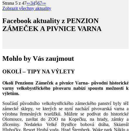
Strana 5 z 47
«
‹
3
4
5
6
7
›
»
Zobrazit všechny aktuality
Facebook aktuality z
PENZION
ZÁMEČEK A PIVNICE VARNA
Mohlo by Vás
zaujmout
OKOLÍ – TIPY NA VÝLETY
Okolí Penzionu Zámeček a pivnice Varna- původní historické
varny velkobystřického pivovaru nabízí spoustu možností k
výletům.
Součástí původního velkobystřického zámeckého panství byly též
zámecké sklepy, ve kterých se nyní nachází pivovarská varna a
výrobna řemeslných tvarůžků. Můžete se podívat do historické
Olomouce, zavítat do ZOO na Kopečku, na hrady, zámky a
zříceniny. Nedaleko Velké Bystřice bobová dráha, Skiareál
Hlubočky, Resort Hrubá voda, Hrad Šternberk, Wake park Náklo a