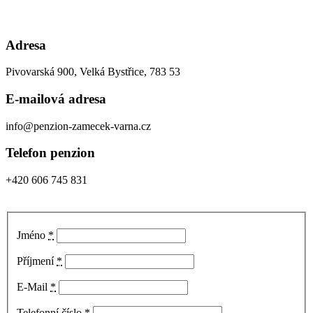
Adresa
Pivovarská 900, Velká Bystřice, 783 53
E-mailová adresa
info@penzion-zamecek-varna.cz
Telefon penzion
+420 606 745 831
Jméno
*
Příjmení
*
E-Mail
*
Telefonní číslo
*