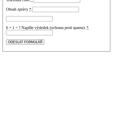
Obsah zprávy
*
6 + 1 = ?
Napište výsledek (ochrana proti spamu):
*