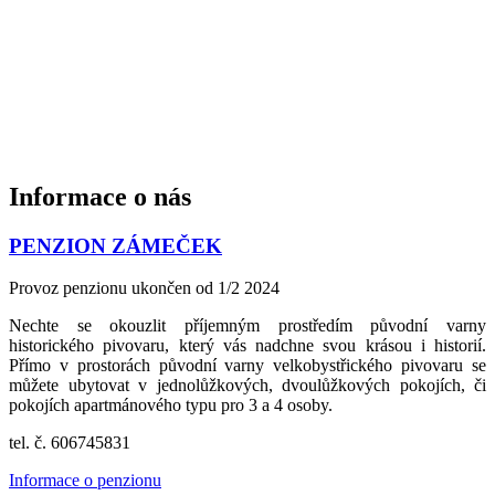
Informace
o nás
PENZION ZÁMEČEK
Provoz penzionu ukončen od 1/2 2024
Nechte se okouzlit příjemným prostředím původní varny
historického pivovaru, který vás nadchne svou krásou i historií.
Přímo v prostorách původní varny velkobystřického pivovaru se
můžete ubytovat v jednolůžkových, dvoulůžkových pokojích, či
pokojích apartmánového typu pro 3 a 4 osoby.
tel. č. 606745831
Informace o penzionu