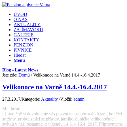
ÚVOD
O NÁS
AKTUALITY
ZAJÍMAVOSTI
GALERIE
KONTAKTY
PENZION
PIVNICE
Hledat
Menu
Blog - Latest News
Jste zde:
Domů
/
Velikonoce na Varně 14.4.-16.4.2017
Velikonoce na Varně 14.4.-16.4.2017
27.3.2017
/
Kategorie:
Aktuality
/
Vložil:
admin
Milí hosté,
již tradičně si dovolujeme vás pozvat na oslavu svátků jara, končící
se zimy, probouzející se přírody, jarního sluníčka velikonočních
svátků v naší restauraci o víkendu 14.3. – 16.4. 2017. Připravujeme