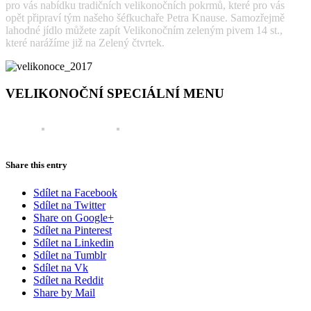
pro vás nabídku tradičních velikonočních pokrmů, které pro vás
opět připraví tým našeho šéfkuchaře Petra Knause. Samozřejmě
lahodné jídlo můžete zapít Velikonočním zeleným pivem 14 st.,
které narážíme již na Zelený čtvrtek.
VELIKONOČNÍ SPECIÁLNÍ MENU
Share this entry
Sdílet na Facebook
Sdílet na Twitter
Share on Google+
Sdílet na Pinterest
Sdílet na Linkedin
Sdílet na Tumblr
Sdílet na Vk
Sdílet na Reddit
Share by Mail