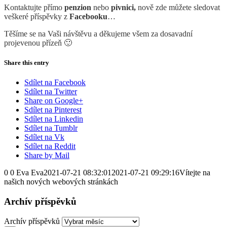
Kontaktujte přímo
penzion
nebo
pivnici,
nově zde můžete sledovat
veškeré příspěvky z
Facebooku
…
Těšíme se na Vaši návštěvu
a děkujeme všem za dosavadní
projevenou přízeň 🙂
Share this entry
Sdílet na Facebook
Sdílet na Twitter
Share on Google+
Sdílet na Pinterest
Sdílet na Linkedin
Sdílet na Tumblr
Sdílet na Vk
Sdílet na Reddit
Share by Mail
0
0
Eva
Eva
2021-07-21 08:32:01
2021-07-21 09:29:16
Vítejte na
našich nových webových stránkách
Archív příspěvků
Archív příspěvků