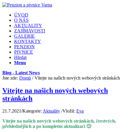
ÚVOD
O NÁS
AKTUALITY
ZAJÍMAVOSTI
GALERIE
KONTAKTY
PENZION
PIVNICE
Hledat
Menu
Blog - Latest News
Jste zde:
Domů
/
Vítejte na našich nových webových stránkách
Vítejte na našich nových webových
stránkách
21.7.2021
/
Kategorie:
Aktuality
/
Vložil:
Eva
Vítejte na našich nových webových stránkách, čerstvých,
přehlednějších
a po kompletní aktualizaci 🙂